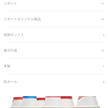
リボード
22
リボードオリジナル製品
10
収納ボックス
4
展示什器
12
木製
1
段ボール
9