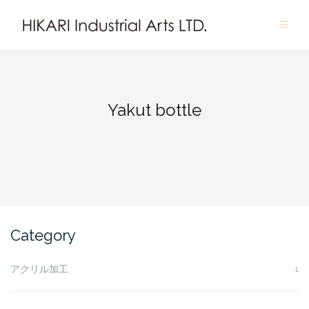
Skip
to
content
Yakut bottle
Category
アクリル加工
1