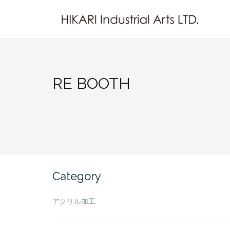
Skip
to
content
RE BOOTH
Category
アクリル加工