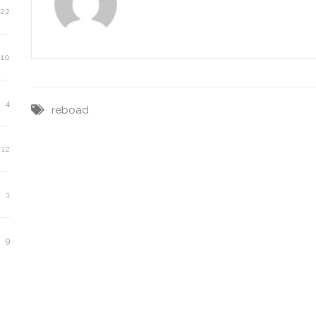
22
10
4
reboad
12
1
9