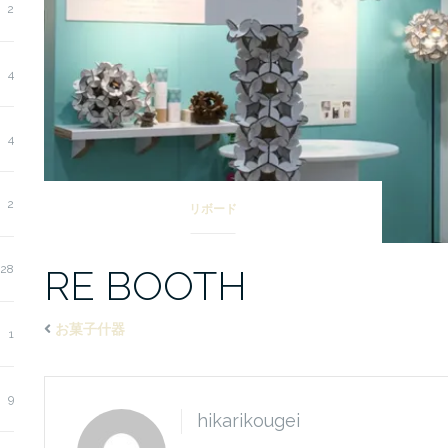
2
4
4
2
リボード
RE BOOTH
28
お菓子什器
1
9
hikarikougei