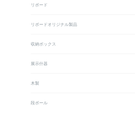
リボード
リボードオリジナル製品
収納ボックス
展示什器
木製
段ボール