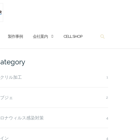
SEARCH
製作事例
会社案内
CELL SHOP
ategory
クリル加工
1
ブジェ
2
ロナウィルス感染対策
4
イン
4