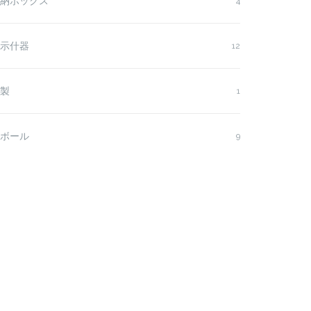
納ボックス
4
示什器
12
製
1
ボール
9