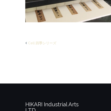
Cell 四季シリーズ
HIKARI Industrial Arts
LTD.