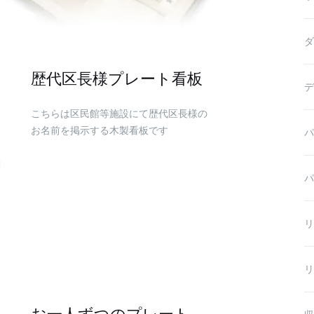
ダ
歴代区長様プレート看板
デ
こちらは区民館等施設にて歴代区長様の
お名前を掲示する木製看板です
パ
パ
リ
リ
お一人ずつのプレート