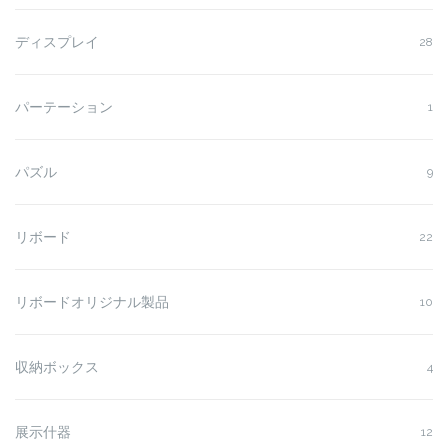
ディスプレイ
28
パーテーション
1
パズル
9
リボード
22
リボードオリジナル製品
10
収納ボックス
4
展示什器
12