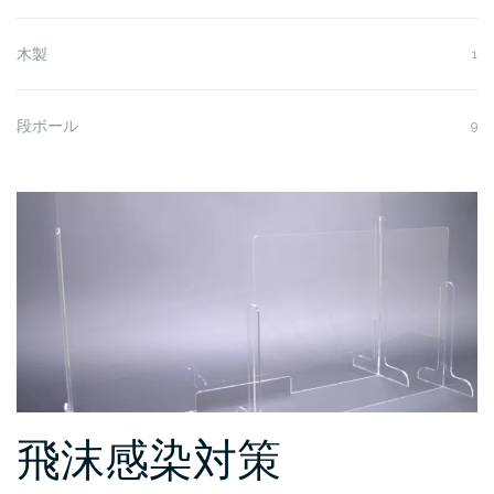
木製
1
段ボール
9
飛沫感染対策