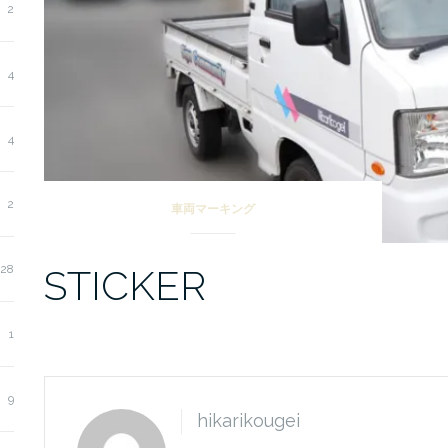
2
4
4
2
車両マーキング
STICKER
28
1
9
hikarikougei