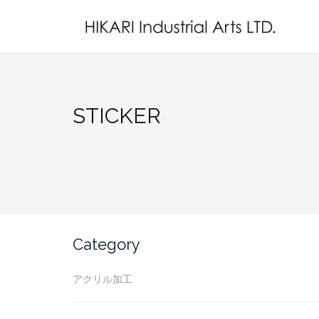
Skip
to
content
STICKER
Category
アクリル加工