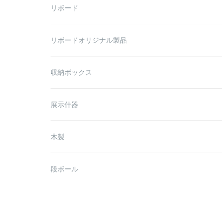
リボード
リボードオリジナル製品
収納ボックス
展示什器
木製
段ボール