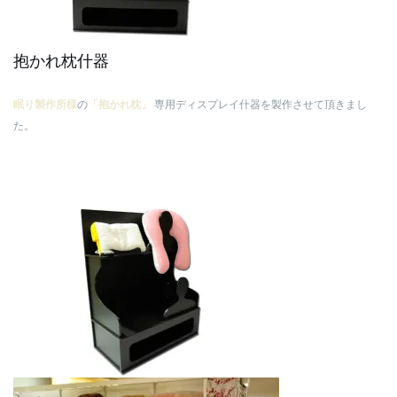
抱かれ枕什器
眠り製作所様
の
「抱かれ枕」
専用ディスプレイ什器を製作させて頂きまし
た。