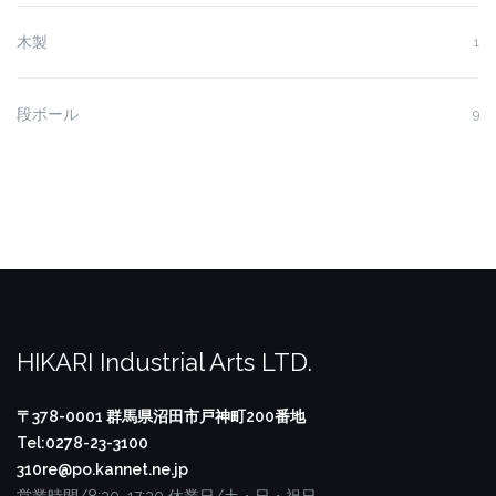
木製
1
段ボール
9
HIKARI Industrial Arts LTD.
〒378-0001
群馬県沼田市戸神町200番地
Tel:0278-23-3100
310re@po.kannet.ne.jp