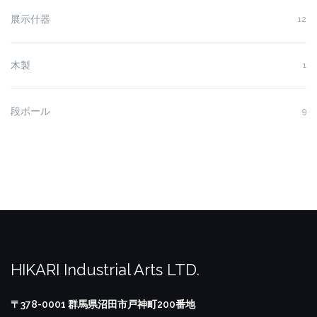
展示什器
12
木製
1
段ボール
9
HIKARI Industrial Arts LTD.
〒378-0001
群馬県沼田市戸神町200番地