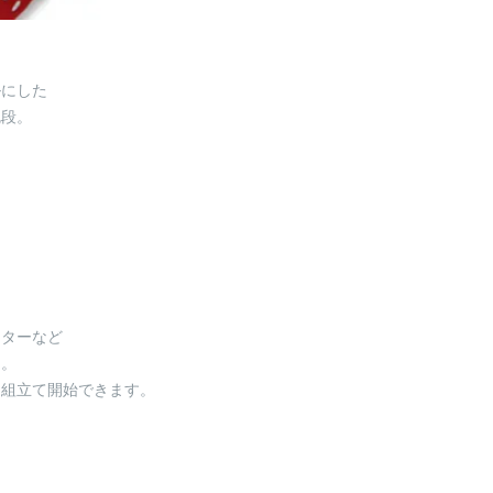
ルにした
兜段。
ッターなど
ん。
に組立て開始できます。