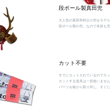
段ボール製真田兜
大人気の真田幸村公の兜をモデ
段ボール製の兜。なので名前も
カット不要
すでにカットされているのでカ
カットする道具は一切使いませ
パーツを板から取り外し、すぐ