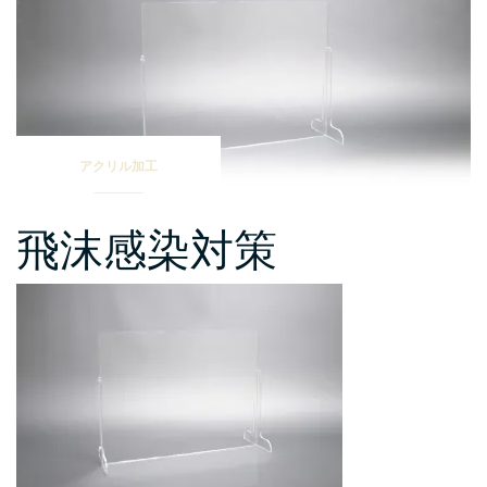
超
え!?
巨
大
ヘ
ラ
アクリル加工
ク
レ
ス”
飛沫感染対策