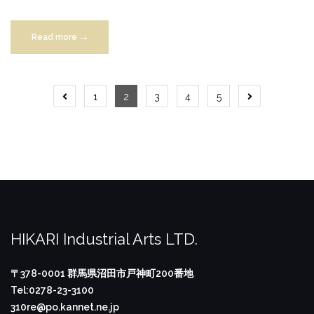
“カ
Read more
→
ウ
ン
タ
投
1
2
3
4
5
ー”
稿
ナ
ビ
ゲ
ー
HIKARI Industrial Arts LTD.
シ
〒378-0001
群馬県沼田市戸神町200番地
ョ
Tel:0278-23-3100
310re@po.kannet.ne.jp