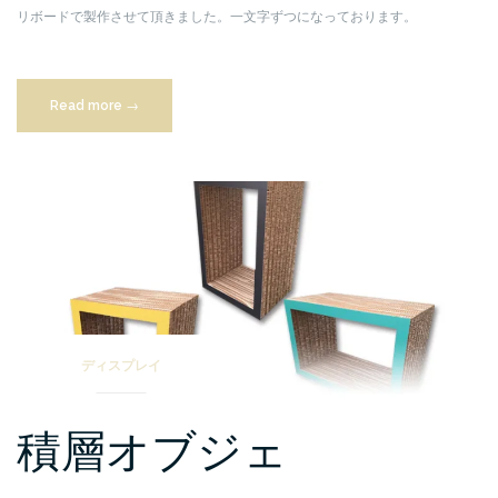
リボードで製作させて頂きました。一文字ずつになっております。
“立
Read more
→
体
文
字”
ディスプレイ
積層オブジェ