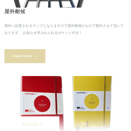
屋外耐候
屋外へ設置されるマップとなりますので屋外耐候のもので製作させて頂いて
おります。
お知らせ等入れられるポケット付き！
“園
Read more
→
内
マ
ッ
プ”
ディスプレイ