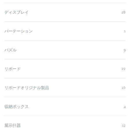
ディスプレイ
28
パーテーション
1
パズル
9
リボード
22
リボードオリジナル製品
10
収納ボックス
4
展示什器
12