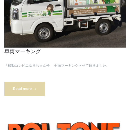
車両マーキング
「移動コンビニゆきちゃん号」
全面マーキングさせて頂きました。
“車
Read more
→
両
マ
ー
キ
ン