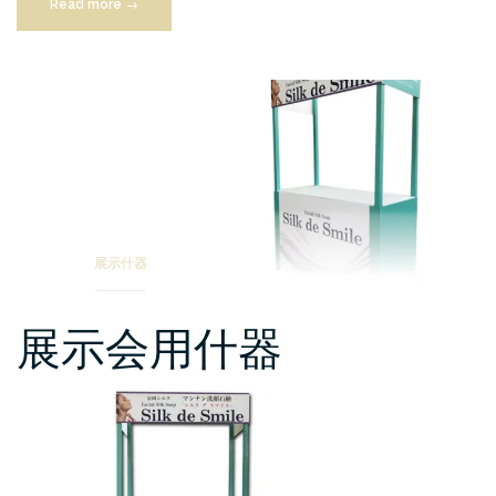
“BIG
Read more
→
手
帳
オ
ブ
ジ
ェ
2019”
展示什器
展示会用什器