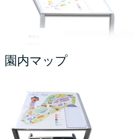
ェ”
サイン
園内マップ