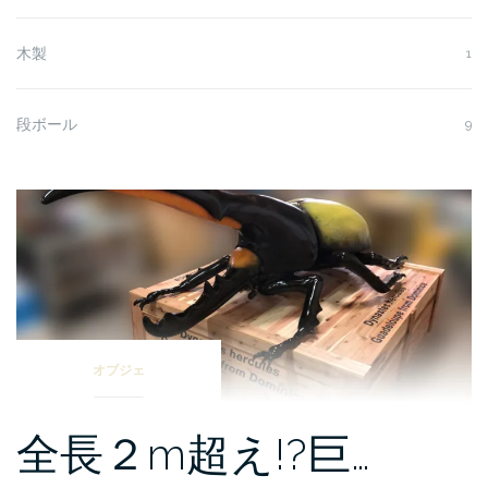
木製
1
段ボール
9
製
作
事
例
オブジェ
全長２m超え!?巨…