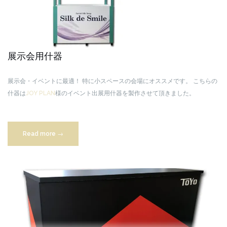
展示会用什器
展示会・イベントに最適！
特に小スペースの会場にオススメです。
こちらの
什器は
JOY PLAN
様のイベント出展用什器を製作させて頂きました。
“展
Read more
→
示
会
用
什
器”