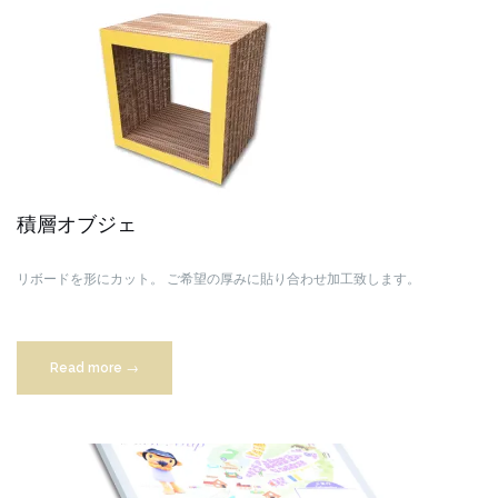
積層オブジェ
リボードを形にカット。
ご希望の厚みに貼り合わせ加工致します。
“積
Read more
→
層
オ
ブ
ジ