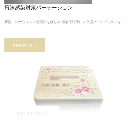
飛沫感染対策パーテーション
新型コロナウイルス感染症をはじめ
感染症対策に自立型パーテーションを！
“飛
Read more
→
沫
感
染
対
策”
ダイレクトプリント