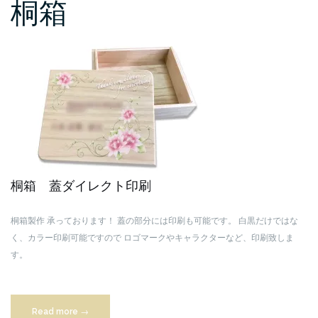
桐箱
桐箱 蓋ダイレクト印刷
桐箱製作 承っております！
蓋の部分には印刷も可能です。
白黒だけではな
く、カラー印刷可能ですので
ロゴマークやキャラクターなど、印刷致しま
す。
“桐
Read more
→