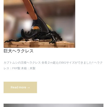
巨大ヘラクレス
カブトムシの王様ヘラクレス
全長２m超えのBIGサイズができました!!
ヘラク
レス：FRP製
木箱：木製
“全
Read more
→
長
２
m